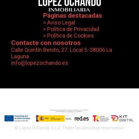
Páginas destacadas
> Aviso Legal
> Política de Privacidad
> Política de Cookies
Contacte con nosotros
Calle Quintín Benito, 27. Local 5. 38006 La
Laguna
info@lopezochando.es
© Lopez Ochando S.L.U. Todos los derechos reservados