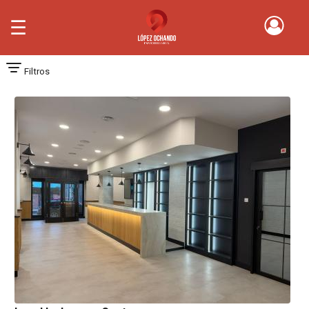
☰
Filtros